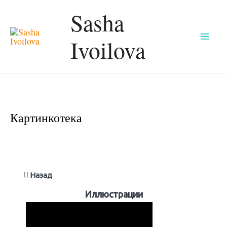
Перейти
Sasha
к
Ivoilova
содержимому
Mai
Men
Картинкотека
Назад
Иллюстрации