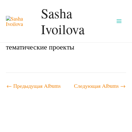
Перейти
Sasha
к
Ivoilova
содержимому
Mai
Men
тематические проекты
Навигация
←
Предыдущая Albums
Следующая Albums
→
по
записям